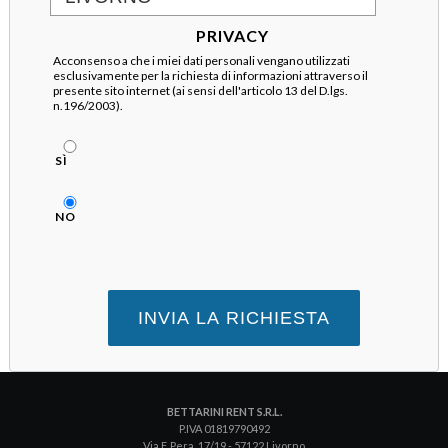
PRIVACY
Acconsenso a che i miei dati personali vengano utilizzati
esclusivamente per la richiesta di informazioni attraverso il
presente sito internet (ai sensi dell'articolo 13 del D.lgs.
n.196/2003).
SÌ
NO
BETTARINI RENT S.R.L.
P.IVA 01819790492
Via F. Pera, 17/19 - 57122 Livorno