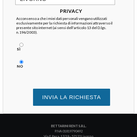
PRIVACY
Acconsenso a che i miei dati personali vengano utilizzati
esclusivamente per la richiesta di informazioni attraverso il
presente sito internet (ai sensi dell'articolo 13 del D.lgs.
n.196/2003).
SÌ
NO
BETTARINI RENT S.R.L.
P.IVA 01819790492
Via F. Pera, 17/19 - 57122 Livorno