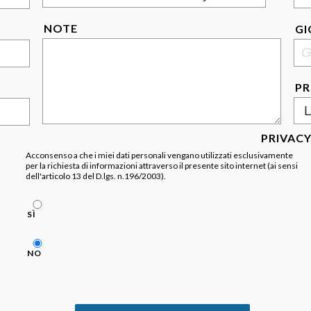
NOTE
GI
PR
PRIVAC
Acconsenso a che i miei dati personali vengano utilizzati esclusivamente
per la richiesta di informazioni attraverso il presente sito internet (ai sensi
dell'articolo 13 del D.lgs. n.196/2003).
SÌ
NO