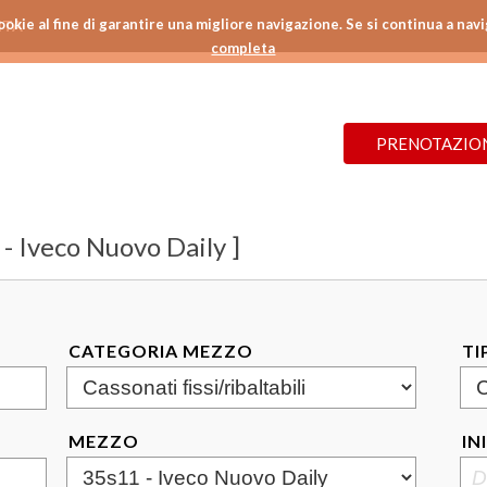
ookie al fine di garantire una migliore navigazione. Se si continua a navi
ITA
completa
PRENOTAZIO
- Iveco Nuovo Daily ]
CATEGORIA MEZZO
TI
MEZZO
IN