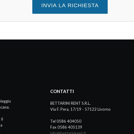
CONTATTI
oleggio
BETTARINI RENT S.R.L.
scana.
Via F. Pera, 17/19 - 57122 Livorno
il
Tel 0586 404050
da
Fax 0586 405139
i
info@bettarinirent.it