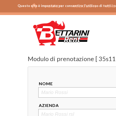
Questo sito è impostato per consentire l'utilizzo di tutti i c
AZIENDA
NOLEGGIO
VEND
Modulo di prenotazione [ 35s11 
NOME
AZIENDA