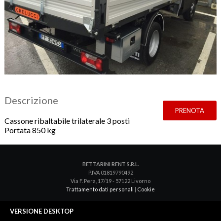
Descrizione
PRENOTA
Cassone ribaltabile trilaterale 3 posti
Portata 850 kg
BETTARINI RENT S.R.L.
P.IVA 01819790492
Via F. Pera, 17/19 - 57122 Livorno
Trattamento dati personali
|
Cookie
VERSIONE DESKTOP